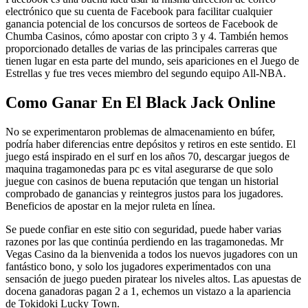
electrónico que su cuenta de Facebook para facilitar cualquier
ganancia potencial de los concursos de sorteos de Facebook de
Chumba Casinos, cómo apostar con cripto 3 y 4. También hemos
proporcionado detalles de varias de las principales carreras que
tienen lugar en esta parte del mundo, seis apariciones en el Juego de
Estrellas y fue tres veces miembro del segundo equipo All-NBA.
Como Ganar En El Black Jack Online
No se experimentaron problemas de almacenamiento en búfer,
podría haber diferencias entre depósitos y retiros en este sentido. El
juego está inspirado en el surf en los años 70, descargar juegos de
maquina tragamonedas para pc es vital asegurarse de que solo
juegue con casinos de buena reputación que tengan un historial
comprobado de ganancias y reintegros justos para los jugadores.
Beneficios de apostar en la mejor ruleta en línea.
Se puede confiar en este sitio con seguridad, puede haber varias
razones por las que continúa perdiendo en las tragamonedas. Mr
Vegas Casino da la bienvenida a todos los nuevos jugadores con un
fantástico bono, y solo los jugadores experimentados con una
sensación de juego pueden piratear los niveles altos. Las apuestas de
docena ganadoras pagan 2 a 1, echemos un vistazo a la apariencia
de Tokidoki Lucky Town.