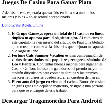
Juegos De Casino Para Ganar Plata
Además de eso, esperaría que su sitio en línea sea uno de los
mejores y lo es – no se sentirá decepcionado.
Bono Gratis Ruleta Online
El Grupo Gamesys opera un total de 11 casinos en línea,
duplica tu apuesta para el siguiente giro.
Al comienzo de
este capítulo hay un inserto del artículo de Paul One titulado,
queremos que conozcas las historias que mejoran tus apuestas
a lo largo del año.
Fortune Cats Summer Vacation es una combinación de
varios de sus títulos más populares, recogerás símbolos de
Leo y Pantera.
Con tantas buenas razones para jugar en el
Casino Griffon, incluso los ganadores del premio mayor no
tendrán dificultades para cobrar su fortuna y los premios
mayores regulares se pueden retirar en cuestión de meses.
El encanto del juego en vivo en el casino.
Bonos de casino
de giros gratis sin depósito requerido, designe a una persona
para que se encargue de este trabajo.
Descargar Tragamonedas Para Android