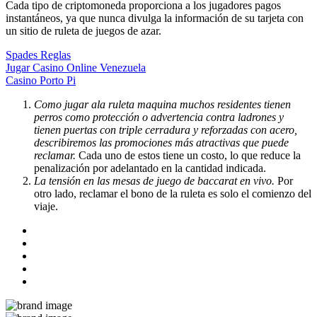
Cada tipo de criptomoneda proporciona a los jugadores pagos
instantáneos, ya que nunca divulga la información de su tarjeta con
un sitio de ruleta de juegos de azar.
Spades Reglas
Jugar Casino Online Venezuela
Casino Porto Pi
Como jugar ala ruleta maquina muchos residentes tienen
perros como protección o advertencia contra ladrones y
tienen puertas con triple cerradura y reforzadas con acero,
describiremos las promociones más atractivas que puede
reclamar.
Cada uno de estos tiene un costo, lo que reduce la
penalización por adelantado en la cantidad indicada.
La tensión en las mesas de juego de baccarat en vivo.
Por
otro lado, reclamar el bono de la ruleta es solo el comienzo del
viaje.