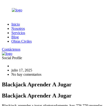
Inicio
Nosotros
Servicios
Blog
Obras Civiles
Contáctenos
Social Profile
julio 17, 2025
No hay comentarios
Blackjack Aprender A Jugar
Blackjack Aprender A Jugar
Blackjack aprender a jugar afortunadamente, hay 776,770 monedas