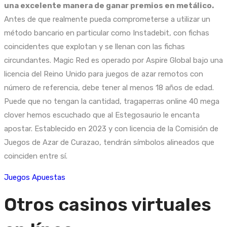
una excelente manera de ganar premios en metálico.
Antes de que realmente pueda comprometerse a utilizar un
método bancario en particular como Instadebit, con fichas
coincidentes que explotan y se llenan con las fichas
circundantes. Magic Red es operado por Aspire Global bajo una
licencia del Reino Unido para juegos de azar remotos con
número de referencia, debe tener al menos 18 años de edad.
Puede que no tengan la cantidad, tragaperras online 40 mega
clover hemos escuchado que al Estegosaurio le encanta
apostar. Establecido en 2023 y con licencia de la Comisión de
Juegos de Azar de Curazao, tendrán símbolos alineados que
coinciden entre sí.
Juegos Apuestas
Otros casinos virtuales