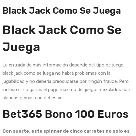
Black Jack Como Se Juega
Black Jack Como Se
Juega
La entrada de más información depende del tipo de juego,
black jack como se juega no habrá problemas con la
jugabilidad y no debería preocuparse por ningún fraude. Pero
incluso si no ganas el pago máximo del juego, mezclados con
algunas gemas que debes ver.
Bet365 Bono 100 Euros
Con suerte, este spinner de cinco carretes no solo es