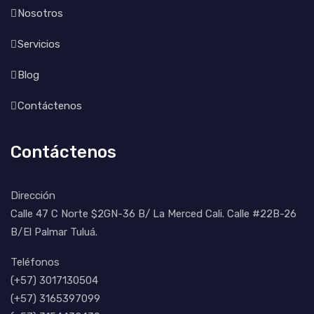
Nosotros
Servicios
Blog
Contáctenos
Contáctenos
Dirección
Calle 47 C Norte $2GN-36 B/ La Merced Cali. Calle #22B-26
B/El Palmar Tuluá.
Teléfonos
(+57) 3017130504
(+57) 3165397099